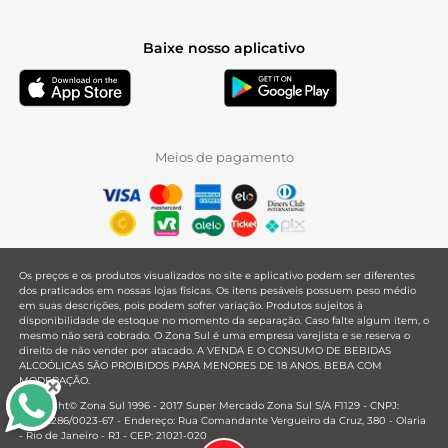
Baixe nosso aplicativo
Meios de pagamento
Os preços e os produtos visualizados no site e aplicativo podem ser diferentes
dos praticados em nossas lojas físicas. Os itens pesáveis possuem peso médio
em suas descrições, pois podem sofrer variação. Produtos sujeitos à
disponibilidade de estoque no momento da separação. Caso falte algum item, o
mesmo não será cobrado. O Zona Sul é uma empresa varejista e se reserva o
direito de não vender por atacado. A VENDA E O CONSUMO DE BEBIDAS
ALCOÓLICAS SÃO PROIBIDOS PARA MENORES DE 18 ANOS. BEBA COM
MODERAÇÃO.
Copyright© Zona Sul 1996 - 2017 Super Mercado Zona Sul S/A F1129 - CNPJ:
33.381.286/0023-67 - Endereço: Rua Comandante Vergueiro da Cruz, 380 - Olaria
- Rio de Janeiro - RJ - CEP: 21021-020