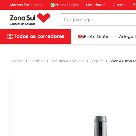
Marcas Exclusivas
Nossas Lojas
Novidades
Cursos
E
Pesquise aqui
Todos os corredores
Frete Grátis
Adega 
Bebidas
Bebidas Alcoólicas
Saquês
Sake Azuma M