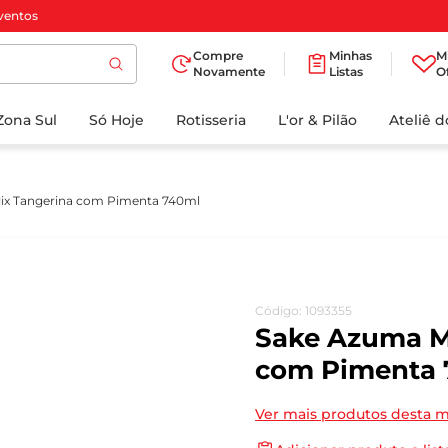
ventos
Compre
Minhas
M
Novamente
Listas
O
TERMOS MAIS
Zona Sul
Só Hoje
BUSCADOS
Rotisseria
L'or & Pilão
Ateliê 
1
º
cafe
2
º
papel higienico
ix Tangerina com Pimenta 740ml
3
º
manteiga
4
º
iogurte
5
º
detergente
Código
:
1093355
6
º
azeite
Sake Azuma M
7
º
leite
com Pimenta 
8
º
biscoito
Ver mais produtos desta 
9
º
chocolate