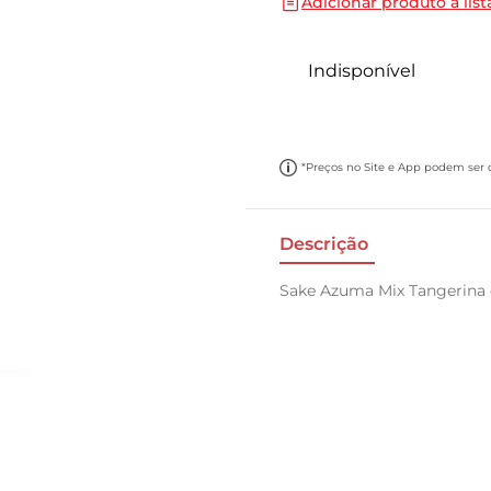
Adicionar produto a list
10
º
papel toalha
Indisponível
*Preços no Site e App podem ser di
Descrição
Sake Azuma Mix Tangerina