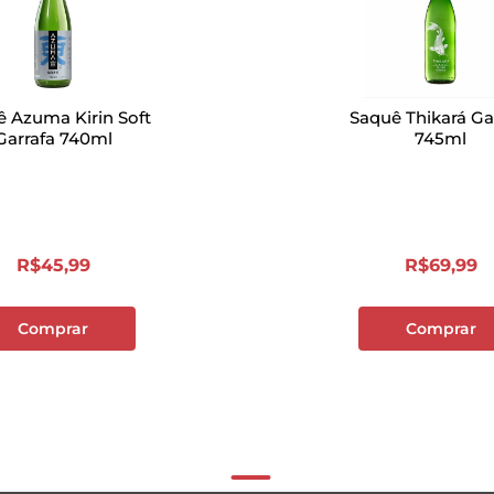
 Azuma Kirin Soft
Saquê Thikará Ga
Garrafa 740ml
745ml
R$
45
,
99
R$
69
,
99
Comprar
Comprar