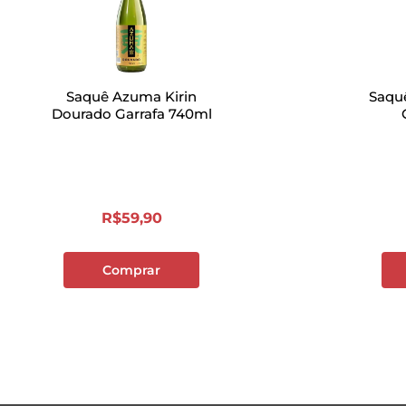
Saquê Azuma Kirin
Saquê
Dourado Garrafa 740ml
R$
59
,
90
Comprar