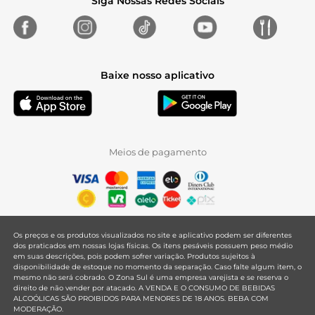
Siga Nossas Redes Sociais
Baixe nosso aplicativo
Meios de pagamento
Os preços e os produtos visualizados no site e aplicativo podem ser diferentes
dos praticados em nossas lojas físicas. Os itens pesáveis possuem peso médio
em suas descrições, pois podem sofrer variação. Produtos sujeitos à
disponibilidade de estoque no momento da separação. Caso falte algum item, o
mesmo não será cobrado. O Zona Sul é uma empresa varejista e se reserva o
direito de não vender por atacado. A VENDA E O CONSUMO DE BEBIDAS
ALCOÓLICAS SÃO PROIBIDOS PARA MENORES DE 18 ANOS. BEBA COM
MODERAÇÃO.