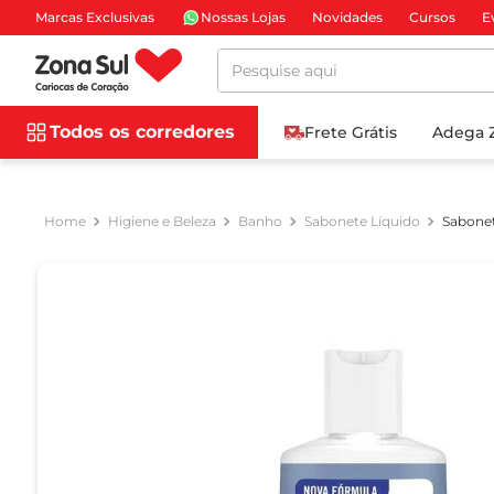
Marcas Exclusivas
Nossas Lojas
Novidades
Cursos
E
Pesquise aqui
Todos os corredores
Frete Grátis
Adega 
Higiene e Beleza
Banho
Sabonete Líquido
Sabonet