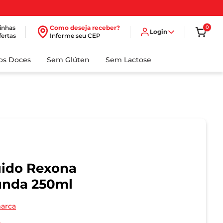
inhas
Como deseja receber?
0
Login
fertas
Informe seu CEP
dos Doces
Sem Glúten
Sem Lactose
uido Rexona
unda 250ml
marca