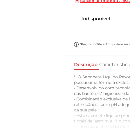
Adicionar produto a list
10
º
cebola
Indisponível
*Preços no Site e App podem ser di
Descrição
Característic
"• O Sabonete Líquido Rexo
possui uma fórmula exclusi
• Desenvolvido com tecnolo
das bactérias* higienizando
• Combinação exclusiva de 
refrescância, com pH adeq
da sua pele
• Este sabonete líquido p
florais de jasmim e lírio co
• Nosso sabonete é dermat