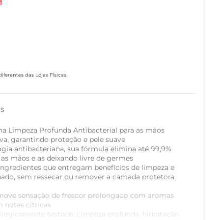
a
ferentes das Lojas Físicas.
as
na Limpeza Profunda Antibacterial para as mãos
va, garantindo proteção e pele suave
gia antibacteriana, sua fórmula elimina até 99,9%
 as mãos e as deixando livre de germes
ingredientes que entregam benefícios de limpeza e
uado, sem ressecar ou remover a camada protetora
romove sensação de frescor prolongado com aromas
m notas cítricas
ologicamente testado. Limpeza profunda, hidratação