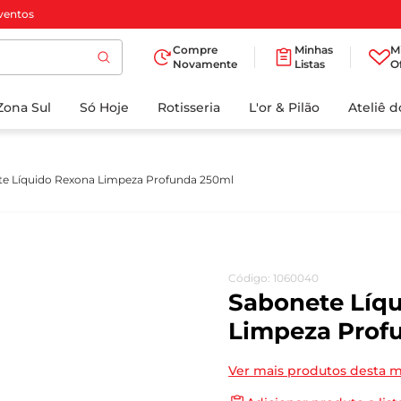
ventos
Compre
Minhas
M
Novamente
Listas
O
TERMOS MAIS
Zona Sul
Só Hoje
BUSCADOS
Rotisseria
L'or & Pilão
Ateliê 
1
º
cafe
2
º
papel higienico
e Líquido Rexona Limpeza Profunda 250ml
3
º
iogurte
4
º
manteiga
5
º
azeite
Código
:
1060040
6
º
biscoito
Sabonete Líq
7
º
detergente
Limpeza Prof
8
º
leite
Ver mais produtos desta 
9
º
chocolate