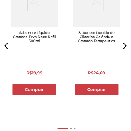
Sabonete Líquido
Sabonete Líquido de
Granado Erva Doce Refil
Glicerina Calêndula
300ml
Granado Terrapeutics
Sachê 300ml Refil
R$
19
,
99
R$
24
,
69
Comprar
Comprar