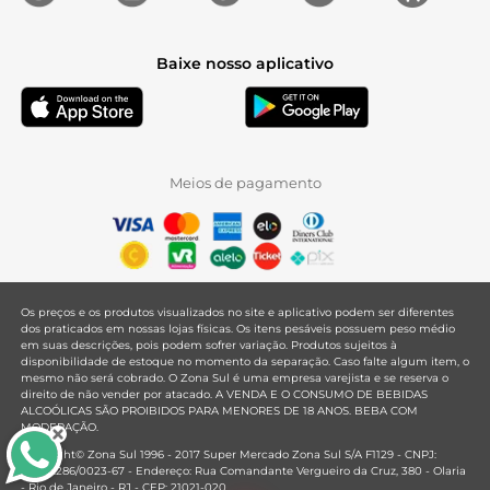
Baixe nosso aplicativo
Meios de pagamento
Os preços e os produtos visualizados no site e aplicativo podem ser diferentes
dos praticados em nossas lojas físicas. Os itens pesáveis possuem peso médio
em suas descrições, pois podem sofrer variação. Produtos sujeitos à
disponibilidade de estoque no momento da separação. Caso falte algum item, o
mesmo não será cobrado. O Zona Sul é uma empresa varejista e se reserva o
direito de não vender por atacado. A VENDA E O CONSUMO DE BEBIDAS
ALCOÓLICAS SÃO PROIBIDOS PARA MENORES DE 18 ANOS. BEBA COM
MODERAÇÃO.
Copyright© Zona Sul 1996 - 2017 Super Mercado Zona Sul S/A F1129 - CNPJ:
33.381.286/0023-67 - Endereço: Rua Comandante Vergueiro da Cruz, 380 - Olaria
- Rio de Janeiro - RJ - CEP: 21021-020