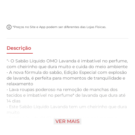
*Preços no Site e App podem ser diferentes das Lojas Físicas.
Descrição
"• O Sabão Líquido OMO Lavanda é imbatível no perfume,
com cheirinho que dura muito e cuida do meio ambiente
• A nova fórmula do sabão, Edição Especial com explosão
de lavanda, é perfeita para momentos de tranquilidade e
relaxamento
• Lava roupas poderoso na remoção de manchas dos
tecidos e imbatível no perfume* de lavanda que dura até
14 dias
• Este Sabão Líquido Lavanda tem um cheirinho que dura
muito
• Sabão Líquido OMO de 3 L é poderoso na limpeza e
VER MAIS
rende 30 lavagens, apenas uma tampa lava uma máquina
cheia**