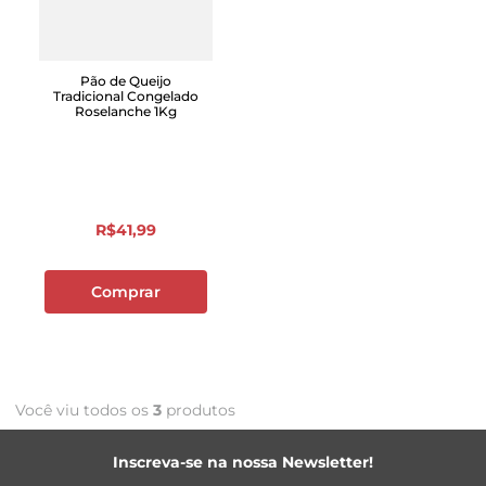
Pão de Queijo
Tradicional Congelado
Roselanche 1Kg
R$
41
,
99
Comprar
Você viu todos os
3
produtos
Inscreva-se na nossa Newsletter!