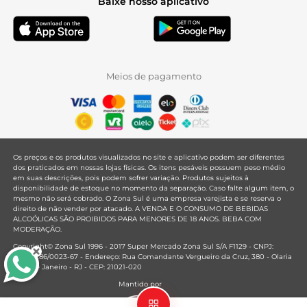
Baixe nosso aplicativo
Meios de pagamento
Os preços e os produtos visualizados no site e aplicativo podem ser diferentes
dos praticados em nossas lojas físicas. Os itens pesáveis possuem peso médio
em suas descrições, pois podem sofrer variação. Produtos sujeitos à
disponibilidade de estoque no momento da separação. Caso falte algum item, o
mesmo não será cobrado. O Zona Sul é uma empresa varejista e se reserva o
direito de não vender por atacado. A VENDA E O CONSUMO DE BEBIDAS
ALCOÓLICAS SÃO PROIBIDOS PARA MENORES DE 18 ANOS. BEBA COM
MODERAÇÃO.
Copyright© Zona Sul 1996 - 2017 Super Mercado Zona Sul S/A F1129 - CNPJ:
33.381.286/0023-67 - Endereço: Rua Comandante Vergueiro da Cruz, 380 - Olaria
- Rio de Janeiro - RJ - CEP: 21021-020
Mantido por