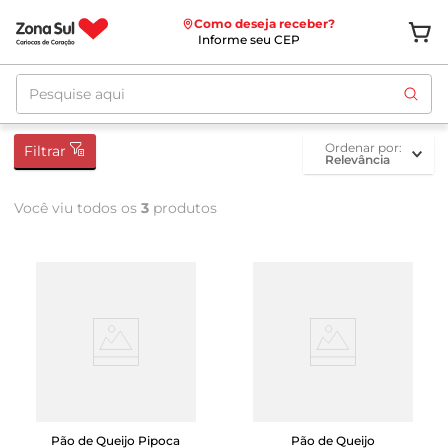
Como deseja receber?
Informe seu CEP
Pesquise aqui
ordenar por
Filtrar
Relevância
Você viu todos os
3
produtos
Pão de Queijo Pipoca
Pão de Queijo