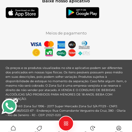
Baixe nosso aplicativo
Meios de pagamento
Os preços e os produtos visualizados no site e aplicativo podem ser diferentes
dos praticados em nossas lojas físicas. Os itens pesáveis possuem peso médio
em suas descrições, pois podem sofrer variação. Produtos sujeitos à
disponibilidade de estoque no momento da separação. Caso falte algum item, o
mesmo não será cobrado. O Zona Sul é uma empresa varejista e se reserva o
direito de não vender por atacado. A VENDA E O CONSUMO DE BEBIDAS
ALCOÓLICAS SÃO PROIBIDOS PARA MENORES DE 18 ANOS. BEBA COM
MODERAÇÃO.
Copyright© Zona Sul 1996 - 2017 Super Mercado Zona Sul S/A F1129 - CNPJ:
33.381.286/0023-67 - Endereço: Rua Comandante Vergueiro da Cruz, 380 - Olaria
- Rio de Janeiro - RJ - CEP: 21021-020
Mantido por