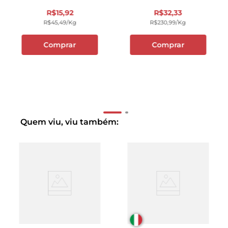
R$
15
,
92
R$
32
,
33
R$
45
,
49
/kg
R$
230
,
99
/kg
Comprar
Comprar
Quem viu, viu também: