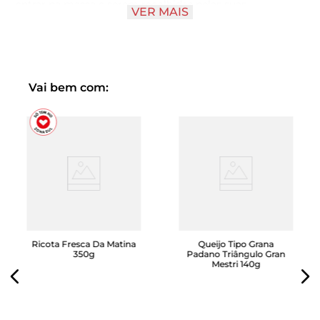
entrar na massa e serem recolhidas pelas suas
VER MAIS
reentrâncias.
Porção de 80g (1 prato) contém 277 kcal.
Vai bem com:
Ricota Fresca Da Matina
Queijo Tipo Grana
350g
Padano Triângulo Gran
Mestri 140g