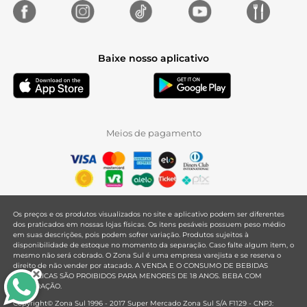
Baixe nosso aplicativo
Meios de pagamento
Os preços e os produtos visualizados no site e aplicativo podem ser diferentes
dos praticados em nossas lojas físicas. Os itens pesáveis possuem peso médio
em suas descrições, pois podem sofrer variação. Produtos sujeitos à
disponibilidade de estoque no momento da separação. Caso falte algum item, o
mesmo não será cobrado. O Zona Sul é uma empresa varejista e se reserva o
direito de não vender por atacado. A VENDA E O CONSUMO DE BEBIDAS
ALCOÓLICAS SÃO PROIBIDOS PARA MENORES DE 18 ANOS. BEBA COM
MODERAÇÃO.
Copyright© Zona Sul 1996 - 2017 Super Mercado Zona Sul S/A F1129 - CNPJ: