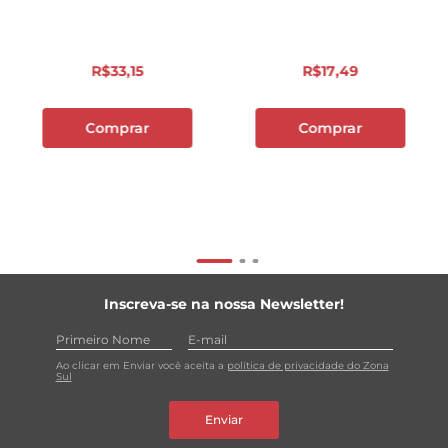
R$
33
,
15
R$
17
,
49
Comprar
Comprar
Inscreva-se na nossa Newsletter!
Ao clicar em Enviar você aceita a
política de privacidade do Zona
Sul
Enviar