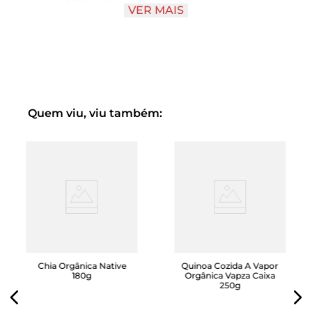
manganês* *Presentes naturalmente nos
VER MAIS
ingredientes Porção de 45 g (¼ de xícara) = 171 kcal.
Quem viu, viu também:
Chia Orgânica Native
Quinoa Cozida A Vapor
180g
Orgânica Vapza Caixa
250g