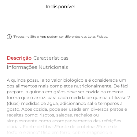
Indisponível
*Preços no Site e App podem ser diferentes das Lojas Físicas.
Descrição
Características
Informações Nutricionais
A quinoa possui alto valor biológico e é considerada um
dos alimentos mais completos nutricionalmente. De fácil
preparo, a quinoa em grãos deve ser cozida da mesma
forma que o arroz: para cada medida de quinoa utilizase 2
(duas) medidas de água, adicionando sal e temperos a
gosto. Após cozida, pode ser usada em diversos pratos e
receitas como: risotos, saladas, recheios ou
simplesmente como acompanhamento das refeições
diárias. Fonte de fibras*Fonte de proteínas*Fonte de
fósforo e zinco* Rico em ferro, cobre, magnésio e