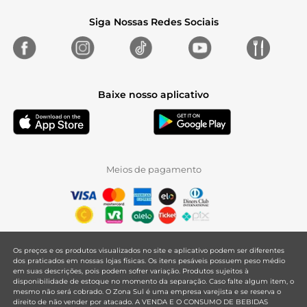
Siga Nossas Redes Sociais
Baixe nosso aplicativo
Meios de pagamento
Os preços e os produtos visualizados no site e aplicativo podem ser diferentes
dos praticados em nossas lojas físicas. Os itens pesáveis possuem peso médio
em suas descrições, pois podem sofrer variação. Produtos sujeitos à
disponibilidade de estoque no momento da separação. Caso falte algum item, o
mesmo não será cobrado. O Zona Sul é uma empresa varejista e se reserva o
direito de não vender por atacado. A VENDA E O CONSUMO DE BEBIDAS