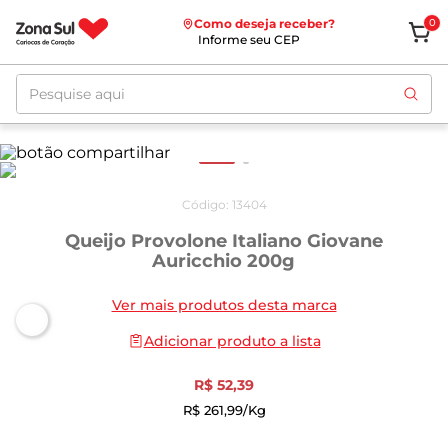
Como deseja receber?
0
Informe seu CEP
Pesquise aqui
Código
:
13404
Queijo Provolone Italiano Giovane
Auricchio 200g
Ver mais produtos desta marca
Adicionar produto a lista
R$
52
,
39
R$
261
,
99
/kg