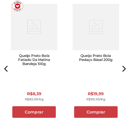
Queijo Prato Bola
Queijo Prato Bola
Fatiado Da Matina
Pedaço Básel 200g
Bandeja 100g
R$
8
,
39
R$
19
,
99
R$
83
,
99
/kg
R$
99
,
99
/kg
Comprar
Comprar