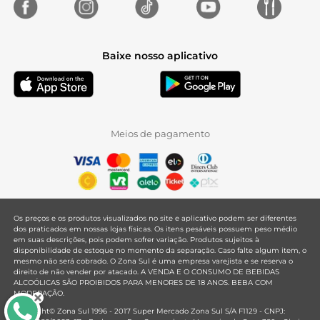
Baixe nosso aplicativo
Meios de pagamento
Os preços e os produtos visualizados no site e aplicativo podem ser diferentes
dos praticados em nossas lojas físicas. Os itens pesáveis possuem peso médio
em suas descrições, pois podem sofrer variação. Produtos sujeitos à
disponibilidade de estoque no momento da separação. Caso falte algum item, o
mesmo não será cobrado. O Zona Sul é uma empresa varejista e se reserva o
direito de não vender por atacado. A VENDA E O CONSUMO DE BEBIDAS
ALCOÓLICAS SÃO PROIBIDOS PARA MENORES DE 18 ANOS. BEBA COM
MODERAÇÃO.
Copyright© Zona Sul 1996 - 2017 Super Mercado Zona Sul S/A F1129 - CNPJ: