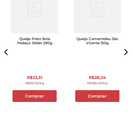
Queijo Prato Bola
Queijo Camembleu São
Pedaço Jelder 280g
Vicente 150g
R$
23
,
51
R$
28
,
34
R$
83
,
99
/kg
R$
188
,
99
/kg
Comprar
Comprar