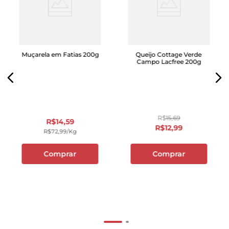
Muçarela em Fatias 200g
Queijo Cottage Verde
Campo Lacfree 200g
R$
15
,
69
R$
14
,
59
R$
12
,
99
R$
72
,
99
/kg
Comprar
Comprar