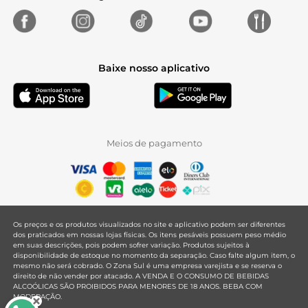
Baixe nosso aplicativo
Meios de pagamento
Os preços e os produtos visualizados no site e aplicativo podem ser diferentes
dos praticados em nossas lojas físicas. Os itens pesáveis possuem peso médio
em suas descrições, pois podem sofrer variação. Produtos sujeitos à
disponibilidade de estoque no momento da separação. Caso falte algum item, o
mesmo não será cobrado. O Zona Sul é uma empresa varejista e se reserva o
direito de não vender por atacado. A VENDA E O CONSUMO DE BEBIDAS
ALCOÓLICAS SÃO PROIBIDOS PARA MENORES DE 18 ANOS. BEBA COM
MODERAÇÃO.