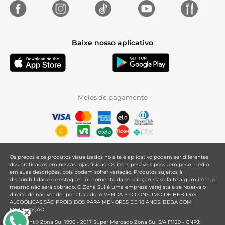
Baixe nosso aplicativo
Meios de pagamento
Os preços e os produtos visualizados no site e aplicativo podem ser diferentes
dos praticados em nossas lojas físicas. Os itens pesáveis possuem peso médio
em suas descrições, pois podem sofrer variação. Produtos sujeitos à
disponibilidade de estoque no momento da separação. Caso falte algum item, o
mesmo não será cobrado. O Zona Sul é uma empresa varejista e se reserva o
direito de não vender por atacado. A VENDA E O CONSUMO DE BEBIDAS
ALCOÓLICAS SÃO PROIBIDOS PARA MENORES DE 18 ANOS. BEBA COM
MODERAÇÃO.
Copyright© Zona Sul 1996 - 2017 Super Mercado Zona Sul S/A F1129 - CNPJ: