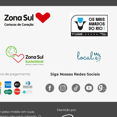
ios de pagamento
Siga Nossas Redes Sociais
Mantido por
uem peso médio em suas
 mesmo não será cobrado. O