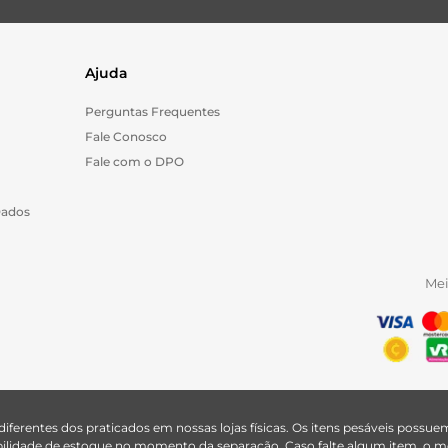
Ajuda
Perguntas Frequentes
Fale Conosco
Fale com o DPO
Dados
Me
 diferentes dos praticados em nossas lojas físicas. Os itens pesáveis poss
nibilidade de estoque no momento da separação. Caso falte algum item, o