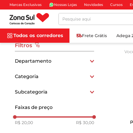
Marcas Exclusivas
Nossas Lojas
Novidades
Cursos
E
Pesquise aqui
Todos os corredores
Frete Grátis
Adega 
Filtros
Voc
Departamento
Mercearia e Gastronomia
Categoria
Bomboniere
Subcategoria
Chocolates em Barra e
Faixas de preço
Bombons
P
R$ 20,00
R$ 30,00