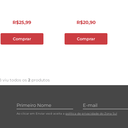
10
º
carne moida
R$
25
,
99
R$
20
,
90
Comprar
Comprar
ê viu todos os
2
produtos
Ao clicar em Enviar você aceita a
política de privacidade do Zona Sul