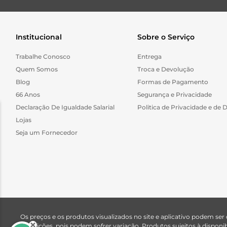
Institucional
Sobre o Serviço
Trabalhe Conosco
Entrega
Quem Somos
Troca e Devolução
Blog
Formas de Pagamento
66 Anos
Segurança e Privacidade
Declaração De Igualdade Salarial
Politica de Privacidade e de 
Lojas
Seja um Fornecedor
Os preços e os produtos visualizados no site e aplicativo podem ser
descrições, pois podem sofrer variação. Produtos sujeitos à dispo