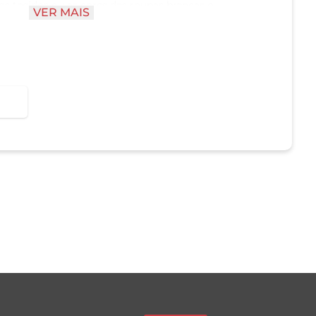
os tecidos ou as cores das roupas brancas e
VER MAIS
o.