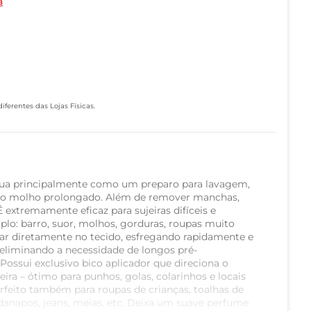
a
ferentes das Lojas Físicas.
ua principalmente como um preparo para lavagem,
do molho prolongado. Além de remover manchas,
É extremamente eficaz para sujeiras difíceis e
lo: barro, suor, molhos, gorduras, roupas muito
licar diretamente no tecido, esfregando rapidamente e
eliminando a necessidade de longos pré-
Possui exclusivo bico aplicador que direciona o
ira – ótimo para punhos, golas, colarinhos e locais
Perfeito também para roupas de crianças, toalhas de
danapos, jeans, meias, etc. Deixa um suave perfume