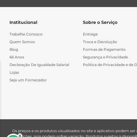
Institucional
Sobre o Serviço
Trabalhe Conosco
Entrega
Quem Somos
Troca e Devolução
Blog
Formas de Pagamento
66 Anos
Segurança e Privacidade
Declaração De Igualdade Salarial
Politica de Privacidade e de 
Lojas
Seja um Fornecedor
Os preços e os produtos visualizados no site e aplicativo podem ser
descrições, pois podem sofrer variação. Produtos sujeitos à dispo