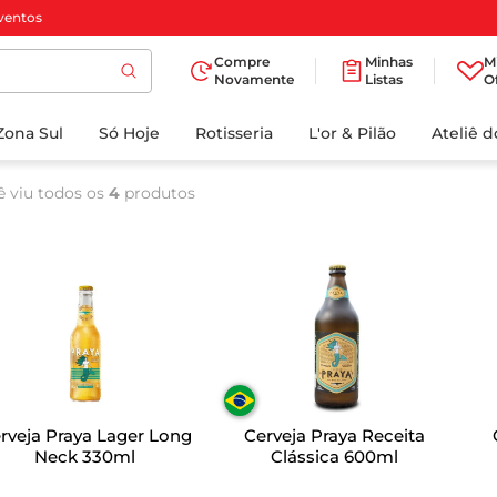
ventos
Compre
Minhas
M
Novamente
Listas
O
TERMOS MAIS
Zona Sul
Só Hoje
BUSCADOS
Rotisseria
L'or & Pilão
Ateliê 
1
º
cafe
ê viu todos os
4
produtos
2
º
iogurte
3
º
papel higienico
4
º
manteiga
5
º
azeite
6
º
detergente
7
º
leite
rveja Praya Lager Long
Cerveja Praya Receita
8
º
biscoito
Neck 330ml
Clássica 600ml
9
º
chocolate