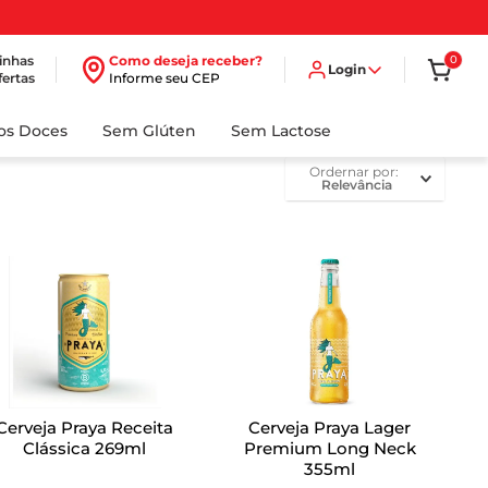
inhas
Como deseja receber?
0
Login
fertas
Informe seu CEP
dos Doces
Sem Glúten
Sem Lactose
ordernar por
Relevância
Cerveja Praya Receita
Cerveja Praya Lager
Clássica 269ml
Premium Long Neck
355ml