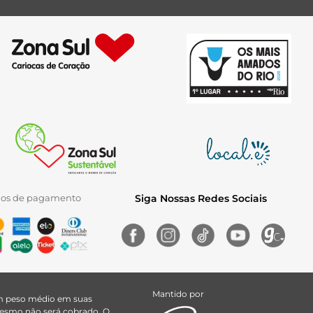
ios de pagamento
Siga Nossas Redes Sociais
Mantido por
uem peso médio em suas
 mesmo não será cobrado. O