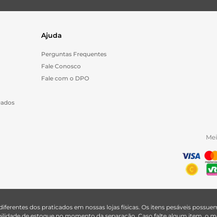
Ajuda
Perguntas Frequentes
Fale Conosco
Fale com o DPO
Dados
Me
 diferentes dos praticados em nossas lojas físicas. Os itens pesáveis poss
nibilidade de estoque no momento da separação. Caso falte algum item, o