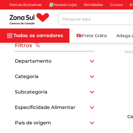
Marcas Exclusivas
Nossas Lojas
Novidades
Cursos
E
Pesquise aqui
Todos os corredores
Frete Grátis
Adega 
Filtros
Voc
Departamento
Vinhos e Cervejas
Categoria
Alimentação Saudável
Cervejas Artesanais
Subcategoria
Sem Glúten
Witbier
Especificidade Alimentar
Cervejas Premium
Ce
Sem Glúten
País de origem