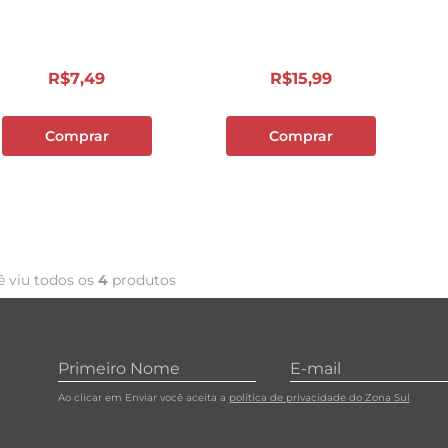
10
º
carne moida
R$
7
,
49
R$
15
,
99
Comprar
Comprar
ê viu todos os
4
produtos
Ao clicar em Enviar você aceita a
política de privacidade do Zona Sul