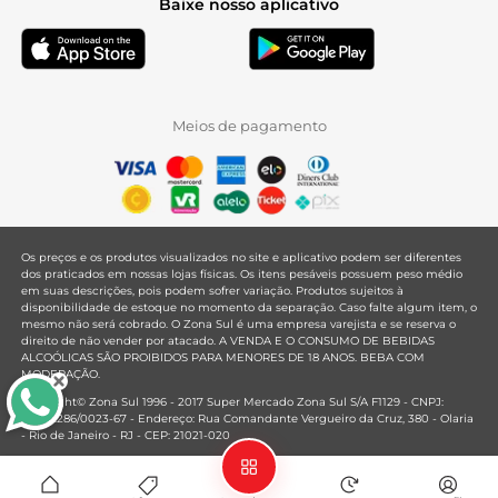
Baixe nosso aplicativo
Meios de pagamento
Os preços e os produtos visualizados no site e aplicativo podem ser diferentes
dos praticados em nossas lojas físicas. Os itens pesáveis possuem peso médio
em suas descrições, pois podem sofrer variação. Produtos sujeitos à
disponibilidade de estoque no momento da separação. Caso falte algum item, o
mesmo não será cobrado. O Zona Sul é uma empresa varejista e se reserva o
direito de não vender por atacado. A VENDA E O CONSUMO DE BEBIDAS
ALCOÓLICAS SÃO PROIBIDOS PARA MENORES DE 18 ANOS. BEBA COM
MODERAÇÃO.
Copyright© Zona Sul 1996 - 2017 Super Mercado Zona Sul S/A F1129 - CNPJ:
33.381.286/0023-67 - Endereço: Rua Comandante Vergueiro da Cruz, 380 - Olaria
- Rio de Janeiro - RJ - CEP: 21021-020
Mantido por