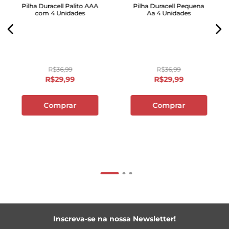
Pilha Duracell Palito AAA
Pilha Duracell Pequena
com 4 Unidades
Aa 4 Unidades
R$
36
,
99
R$
36
,
99
R$
29
,
99
R$
29
,
99
Comprar
Comprar
Inscreva-se na nossa Newsletter!