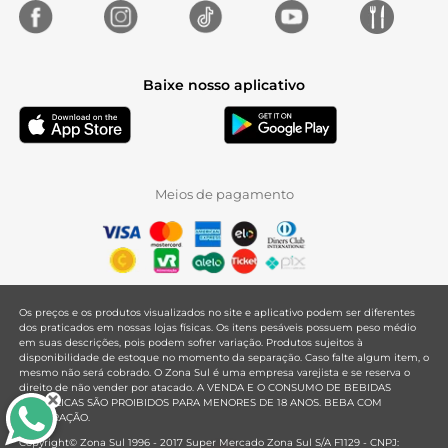
Baixe nosso aplicativo
Meios de pagamento
Os preços e os produtos visualizados no site e aplicativo podem ser diferentes
dos praticados em nossas lojas físicas. Os itens pesáveis possuem peso médio
em suas descrições, pois podem sofrer variação. Produtos sujeitos à
disponibilidade de estoque no momento da separação. Caso falte algum item, o
mesmo não será cobrado. O Zona Sul é uma empresa varejista e se reserva o
direito de não vender por atacado. A VENDA E O CONSUMO DE BEBIDAS
ALCOÓLICAS SÃO PROIBIDOS PARA MENORES DE 18 ANOS. BEBA COM
MODERAÇÃO.
Copyright© Zona Sul 1996 - 2017 Super Mercado Zona Sul S/A F1129 - CNPJ: