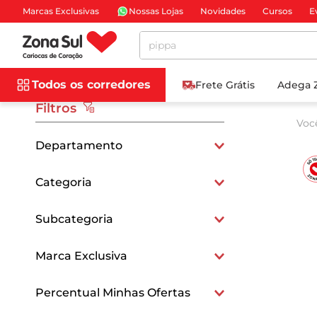
Marcas Exclusivas
Nossas Lojas
Novidades
Cursos
E
Pesquise aqui
Todos os corredores
Frete Grátis
Adega 
Filtros
Voc
Departamento
Bebidas
Categoria
Bebidas Não Alcoólicas
Subcategoria
Sucos e Refrescos
Marca Exclusiva
Exclusivo
Percentual Minhas Ofertas