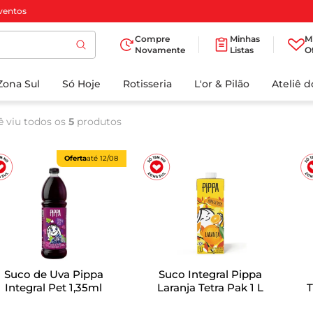
ventos
Compre
Minhas
M
Novamente
Listas
O
Zona Sul
Só Hoje
Rotisseria
L'or & Pilão
Ateliê 
ê viu todos os
5
produtos
Oferta
até
12/08
Suco de Uva Pippa
Suco Integral Pippa
Integral Pet 1,35ml
Laranja Tetra Pak 1 L
T