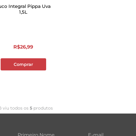
uco Integral Pippa Uva
1,5L
R$
26
,
99
Comprar
ê viu todos os
5
produtos