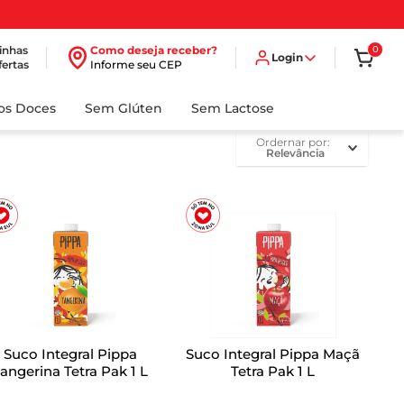
inhas
Como deseja receber?
0
Login
fertas
Informe seu CEP
dos Doces
Sem Glúten
Sem Lactose
ordernar por
Relevância
Suco Integral Pippa
Suco Integral Pippa Maçã
angerina Tetra Pak 1 L
Tetra Pak 1 L