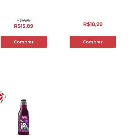
R$
17
,
98
R$
18
,
99
R$
15
,
89
Comprar
Comprar