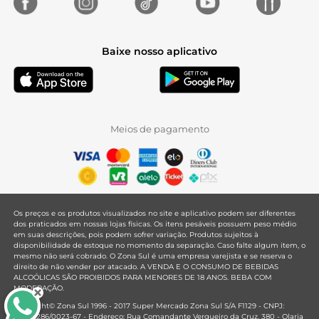
Baixe nosso aplicativo
Meios de pagamento
Os preços e os produtos visualizados no site e aplicativo podem ser diferentes
dos praticados em nossas lojas físicas. Os itens pesáveis possuem peso médio
em suas descrições, pois podem sofrer variação. Produtos sujeitos à
disponibilidade de estoque no momento da separação. Caso falte algum item, o
mesmo não será cobrado. O Zona Sul é uma empresa varejista e se reserva o
direito de não vender por atacado. A VENDA E O CONSUMO DE BEBIDAS
ALCOÓLICAS SÃO PROIBIDOS PARA MENORES DE 18 ANOS. BEBA COM
MODERAÇÃO.
Copyright© Zona Sul 1996 - 2017 Super Mercado Zona Sul S/A F1129 - CNPJ:
33.381.286/0023-67 - Endereço: Rua Comandante Vergueiro da Cruz, 380 - Olaria