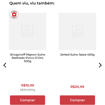
Quem viu, viu também:
Strogonoff Mignon Suíno
Jerked Suíno Seara 400g
Resfriado Porco D'Oro
500g
R$
19
,
99
R$
20
,
99
R$
39
,
99
/kg
Comprar
Comprar