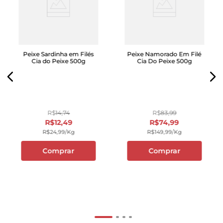
Peixe Sardinha em Filés
Peixe Namorado Em Filé
Cia do Peixe 500g
Cia Do Peixe 500g
R$
14
,
74
R$
83
,
99
R$
12
,
49
R$
74
,
99
R$
24
,
99
/kg
R$
149
,
99
/kg
Comprar
Comprar