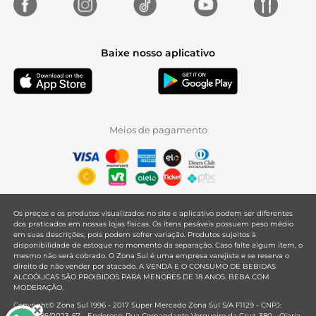
Baixe nosso aplicativo
Meios de pagamento
Os preços e os produtos visualizados no site e aplicativo podem ser diferentes
dos praticados em nossas lojas físicas. Os itens pesáveis possuem peso médio
em suas descrições, pois podem sofrer variação. Produtos sujeitos à
disponibilidade de estoque no momento da separação. Caso falte algum item, o
mesmo não será cobrado. O Zona Sul é uma empresa varejista e se reserva o
direito de não vender por atacado. A VENDA E O CONSUMO DE BEBIDAS
ALCOÓLICAS SÃO PROIBIDOS PARA MENORES DE 18 ANOS. BEBA COM
MODERAÇÃO.
Copyright© Zona Sul 1996 - 2017 Super Mercado Zona Sul S/A F1129 - CNPJ:
33.381.286/0023-67 - Endereço: Rua Comandante Vergueiro da Cruz, 380 - Olaria