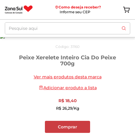
Como deseja receber?
Informe seu CEP
Pesquise aqui
Código
:
31160
Peixe Xerelete Inteiro Cia Do Peixe
700g
Ver mais produtos desta marca
Adicionar produto a lista
R$
18
,
40
R$
26
,
29
/kg
Comprar