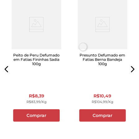
Peito de Peru Defumado
Presunto Defumado em
em Fatias Fininhas Sadia
Fatias Berna Bandeja
100g
100g
R$
8
,
39
R$
10
,
49
R$
83
,
99
/kg
R$
104
,
99
/kg
Comprar
Comprar