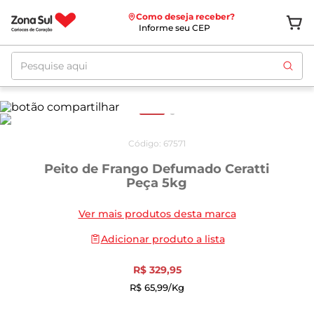
Como deseja receber?
Informe seu CEP
Pesquise aqui
Código
:
67571
Peito de Frango Defumado Ceratti
Peça 5kg
Ver mais produtos desta marca
Adicionar produto a lista
R$
329
,
95
R$
65
,
99
/kg