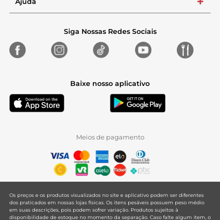
Ajuda
+
Siga Nossas Redes Sociais
Baixe nosso aplicativo
Meios de pagamento
Os preços e os produtos visualizados no site e aplicativo podem ser diferentes
dos praticados em nossas lojas físicas. Os itens pesáveis possuem peso médio
em suas descrições, pois podem sofrer variação. Produtos sujeitos à
disponibilidade de estoque no momento da separação. Caso falte algum item, o