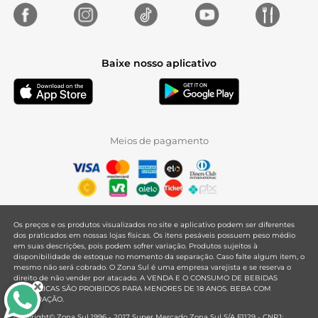
Baixe nosso aplicativo
Meios de pagamento
Os preços e os produtos visualizados no site e aplicativo podem ser diferentes
dos praticados em nossas lojas físicas. Os itens pesáveis possuem peso médio
em suas descrições, pois podem sofrer variação. Produtos sujeitos à
disponibilidade de estoque no momento da separação. Caso falte algum item, o
mesmo não será cobrado. O Zona Sul é uma empresa varejista e se reserva o
direito de não vender por atacado. A VENDA E O CONSUMO DE BEBIDAS
ALCOÓLICAS SÃO PROIBIDOS PARA MENORES DE 18 ANOS. BEBA COM
MODERAÇÃO.
Copyright© Zona Sul 1996 - 2017 Super Mercado Zona Sul S/A F1129 - CNPJ: