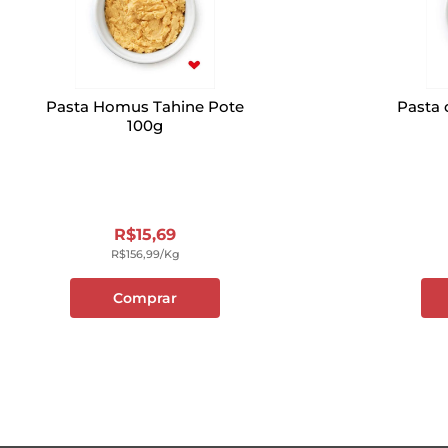
Pasta Homus Tahine Pote
Pasta 
100g
R$
15
,
69
R$
156
,
99
/kg
Comprar