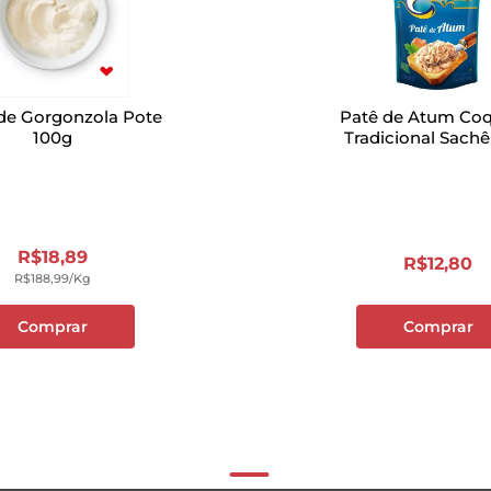
de Gorgonzola Pote
Patê de Atum Coq
100g
Tradicional Sachê
R$
18
,
89
R$
12
,
80
R$
188
,
99
/kg
Comprar
Comprar