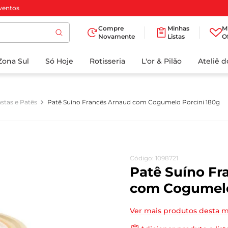
ventos
Compre
Minhas
M
Novamente
Listas
O
TERMOS MAIS
Zona Sul
Só Hoje
BUSCADOS
Rotisseria
L'or & Pilão
Ateliê 
1
º
cafe
2
º
iogurte
stas e Patês
Patê Suíno Francês Arnaud com Cogumelo Porcini 180g
3
º
papel higienico
4
º
manteiga
5
º
azeite
Código
:
1098721
6
º
detergente
Patê Suíno Fr
7
º
leite
com Cogumelo
8
º
biscoito
Ver mais produtos desta 
9
º
chocolate