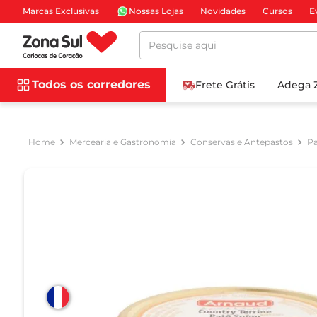
Marcas Exclusivas
Nossas Lojas
Novidades
Cursos
E
Pesquise aqui
Todos os corredores
Frete Grátis
Adega 
Mercearia e Gastronomia
Conservas e Antepastos
Pa