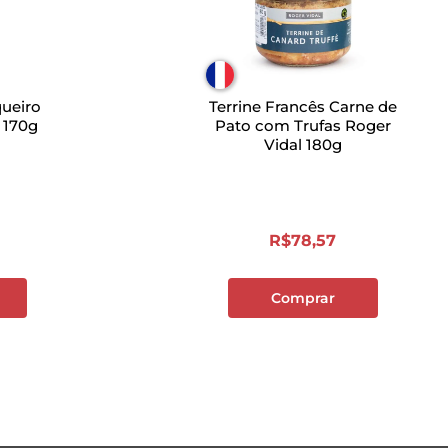
ueiro
Terrine Francês Carne de
 170g
Pato com Trufas Roger
Vidal 180g
R$
78
,
57
Comprar