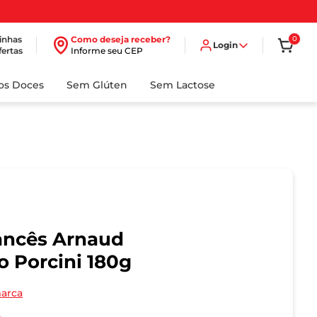
inhas
Como deseja receber?
0
Login
fertas
Informe seu CEP
dos Doces
Sem Glúten
Sem Lactose
ancês Arnaud
 Porcini 180g
marca