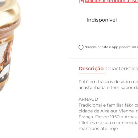
Adicionar produto a list
10
º
carne moida
Indisponível
*Preços no Site e App podem ser di
Descrição
Característic
Patê em frascos de vidro co
acastanhada e tem sabor de 
ARNAUD
Tradicional e familiar fábr
cidade de Aixe-sur Vienne, 
França. Desde 1950 a Arnau
rillettes e a sua reconhec
mantidos até hoje.