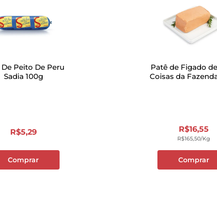
 De Peito De Peru
Patê de Figado d
Sadia 100g
Coisas da Fazend
R$
16
,
55
R$
5
,
29
R$
165
,
50
/kg
Comprar
Comprar