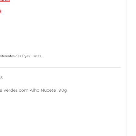
a
ferentes das Lojas Físicas.
as
as Verdes com Alho Nucete 190g