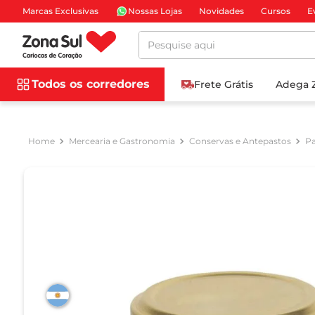
Marcas Exclusivas
Nossas Lojas
Novidades
Cursos
E
Pesquise aqui
Todos os corredores
Frete Grátis
Adega 
Mercearia e Gastronomia
Conservas e Antepastos
Pa