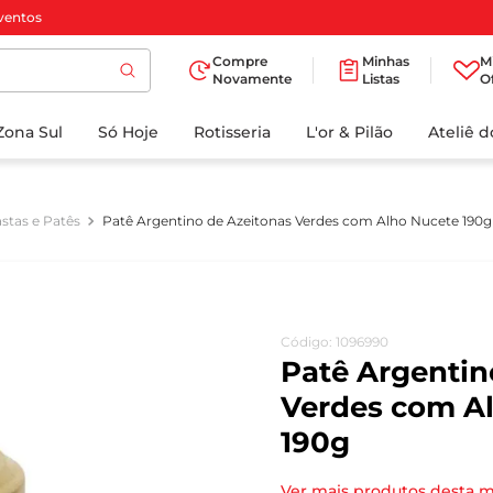
ventos
Compre
Minhas
M
Novamente
Listas
O
TERMOS MAIS
Zona Sul
Só Hoje
BUSCADOS
Rotisseria
L'or & Pilão
Ateliê 
1
º
cafe
2
º
papel higienico
stas e Patês
Patê Argentino de Azeitonas Verdes com Alho Nucete 190g
3
º
iogurte
4
º
manteiga
5
º
azeite
Código
:
1096990
6
º
biscoito
Patê Argentin
7
º
detergente
Verdes com A
190g
8
º
leite
9
º
chocolate
Ver mais produtos desta 