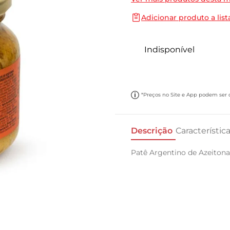
10
º
cebola
Adicionar produto a list
Indisponível
*Preços no Site e App podem ser di
Descrição
Característic
Patê Argentino de Azeiton