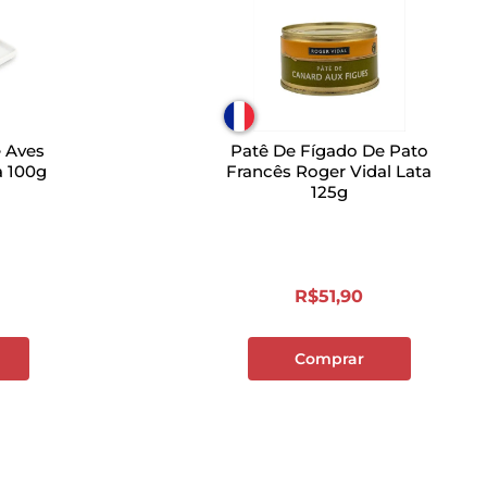
e Aves
Patê De Fígado De Pato
a 100g
Francês Roger Vidal Lata
125g
R$
51
,
90
Comprar