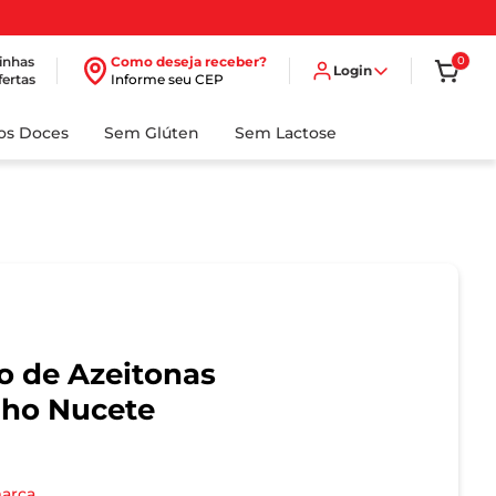
inhas
Como deseja receber?
0
Login
fertas
Informe seu CEP
dos Doces
Sem Glúten
Sem Lactose
o de Azeitonas
lho Nucete
marca