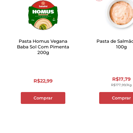
Pasta Homus Vegana
Pasta de Salmã
Baba Sol Com Pimenta
100g
200g
R$
17
,
79
R$
22
,
99
R$
177
,
99
/kg
Comprar
Comprar