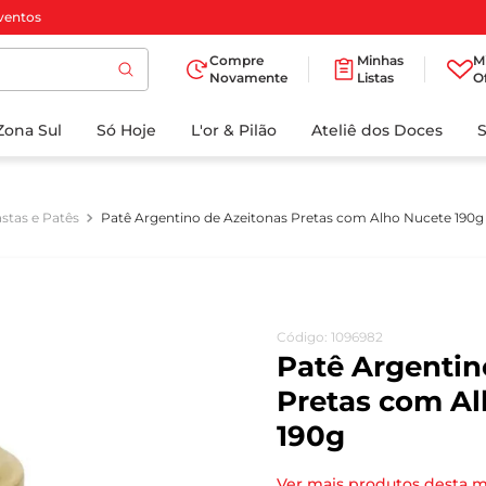
ventos
Compre
Minhas
M
Novamente
Listas
O
TERMOS MAIS
Zona Sul
Só Hoje
BUSCADOS
L'or & Pilão
Ateliê dos Doces
1
º
cafe
2
º
papel higienico
stas e Patês
Patê Argentino de Azeitonas Pretas com Alho Nucete 190g
3
º
iogurte
4
º
manteiga
5
º
detergente
Código
:
1096982
6
º
azeite
Patê Argentin
7
º
biscoito
Pretas com A
190g
8
º
leite
9
º
chocolate
Ver mais produtos desta 