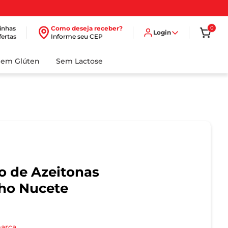
inhas
Como deseja receber?
0
Login
fertas
Informe seu CEP
Sem Glúten
Sem Lactose
o de Azeitonas
lho Nucete
marca