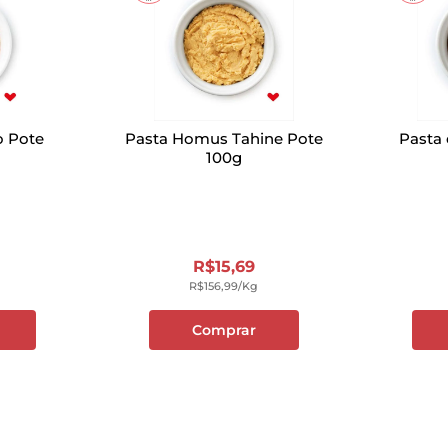
o Pote
Pasta Homus Tahine Pote
Pasta 
100g
R$
15
,
69
R$
156
,
99
/kg
Comprar