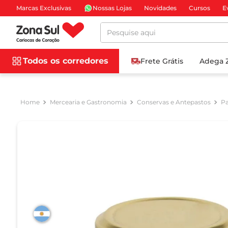
Marcas Exclusivas
Nossas Lojas
Novidades
Cursos
E
Pesquise aqui
Todos os corredores
Frete Grátis
Adega 
Mercearia e Gastronomia
Conservas e Antepastos
Pa