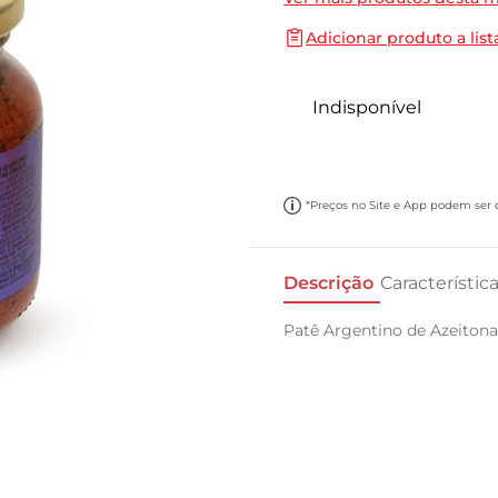
10
º
cebola
Adicionar produto a list
Indisponível
*Preços no Site e App podem ser di
Descrição
Característic
Patê Argentino de Azeiton