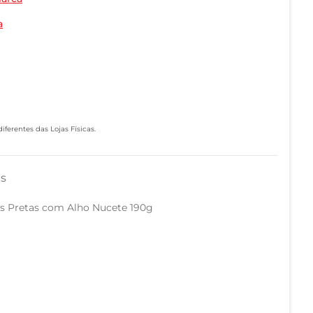
a
ferentes das Lojas Físicas.
as
as Pretas com Alho Nucete 190g