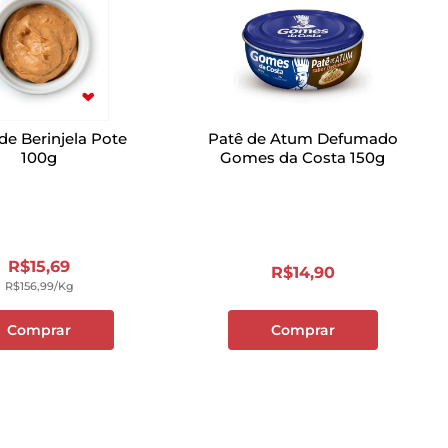
de Berinjela Pote
Patê de Atum Defumado
100g
Gomes da Costa 150g
R$
15
,
69
R$
14
,
90
R$
156
,
99
/kg
Comprar
Comprar