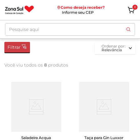
Como deseja receber?
0
Informe seu CEP
Pesquise aqui
ordenar por
Filtrar
Relevância
Você viu todos os
8
produtos
Saladeira Acqua
Taça para Gin Luxxor