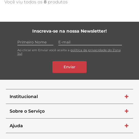
Você viu todos os
8
produtos
Inscreva-se na nossa Newsletter!
Ao clicar em Enviar você aceita a
política de privacidade do Zona
Sul
Enviar
Institucional
+
Sobre o Serviço
+
Ajuda
+