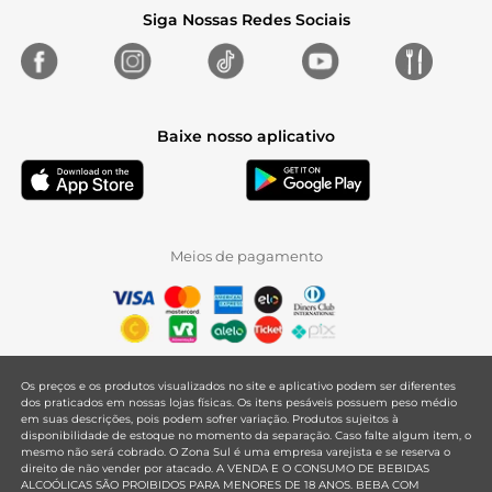
Siga Nossas Redes Sociais
Baixe nosso aplicativo
Meios de pagamento
Os preços e os produtos visualizados no site e aplicativo podem ser diferentes
dos praticados em nossas lojas físicas. Os itens pesáveis possuem peso médio
em suas descrições, pois podem sofrer variação. Produtos sujeitos à
disponibilidade de estoque no momento da separação. Caso falte algum item, o
mesmo não será cobrado. O Zona Sul é uma empresa varejista e se reserva o
direito de não vender por atacado. A VENDA E O CONSUMO DE BEBIDAS
ALCOÓLICAS SÃO PROIBIDOS PARA MENORES DE 18 ANOS. BEBA COM