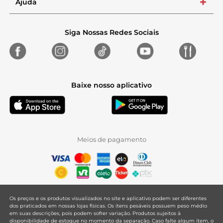
Ajuda
+
Siga Nossas Redes Sociais
Baixe nosso aplicativo
Meios de pagamento
Os preços e os produtos visualizados no site e aplicativo podem ser diferentes
dos praticados em nossas lojas físicas. Os itens pesáveis possuem peso médio
em suas descrições, pois podem sofrer variação. Produtos sujeitos à
disponibilidade de estoque no momento da separação. Caso falte algum item, o