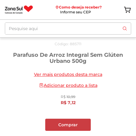
Como deseja receber?
Informe seu CEP
Pesquise aqui
Oferta
até
12/08
Código
:
885711
Parafuso De Arroz Integral Sem Glúten
Urbano 500g
Ver mais produtos desta marca
Adicionar produto a lista
R$
10
,
99
R$
7
,
12
Comprar