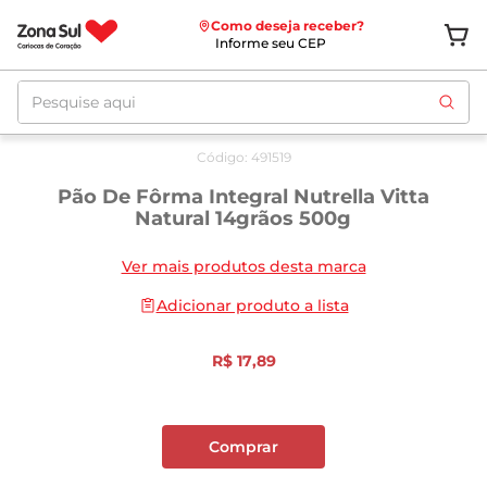
Como deseja receber?
Informe seu CEP
Pesquise aqui
Código
:
491519
Pão De Fôrma Integral Nutrella Vitta
Natural 14grãos 500g
Ver mais produtos desta marca
Adicionar produto a lista
R$
17
,
89
Comprar