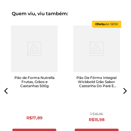
Quem viu, viu também:
Oferta
até
18/08
Pão de Forma Nutrella
Pão De Fôrma Integral
Frutas, Grãos e
Wickbold Grão Sabor
Castanhas 500g
Castanha Do Pará E
Quinoa 350g
R$
18
,
95
R$
17
,
89
R$
15
,
98