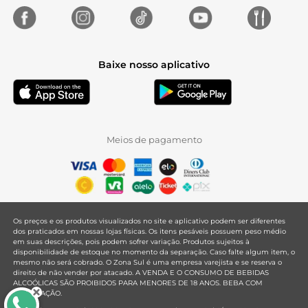
Baixe nosso aplicativo
Meios de pagamento
Os preços e os produtos visualizados no site e aplicativo podem ser diferentes
dos praticados em nossas lojas físicas. Os itens pesáveis possuem peso médio
em suas descrições, pois podem sofrer variação. Produtos sujeitos à
disponibilidade de estoque no momento da separação. Caso falte algum item, o
mesmo não será cobrado. O Zona Sul é uma empresa varejista e se reserva o
direito de não vender por atacado. A VENDA E O CONSUMO DE BEBIDAS
ALCOÓLICAS SÃO PROIBIDOS PARA MENORES DE 18 ANOS. BEBA COM
MODERAÇÃO.