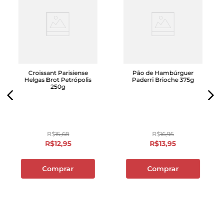
Croissant Parisiense
Pão de Hambúrguer
Helgas Brot Petrópolis
Paderri Brioche 375g
250g
R$
15
,
68
R$
16
,
95
R$
12
,
95
R$
13
,
95
Comprar
Comprar