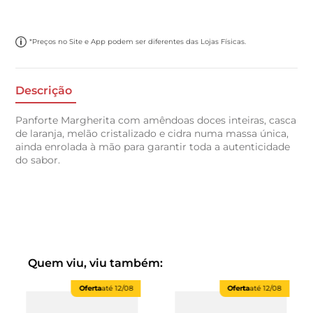
*Preços no Site e App podem ser diferentes das Lojas Físicas.
Descrição
Panforte Margherita com amêndoas doces inteiras, casca
de laranja, melão cristalizado e cidra numa massa única,
ainda enrolada à mão para garantir toda a autenticidade
do sabor.
Quem viu, viu também:
Oferta
até
12/08
Oferta
até
12/08