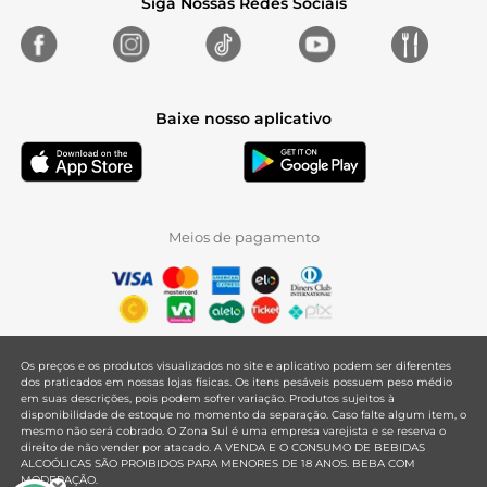
Siga Nossas Redes Sociais
Baixe nosso aplicativo
Meios de pagamento
Os preços e os produtos visualizados no site e aplicativo podem ser diferentes
dos praticados em nossas lojas físicas. Os itens pesáveis possuem peso médio
em suas descrições, pois podem sofrer variação. Produtos sujeitos à
disponibilidade de estoque no momento da separação. Caso falte algum item, o
mesmo não será cobrado. O Zona Sul é uma empresa varejista e se reserva o
direito de não vender por atacado. A VENDA E O CONSUMO DE BEBIDAS
ALCOÓLICAS SÃO PROIBIDOS PARA MENORES DE 18 ANOS. BEBA COM
MODERAÇÃO.