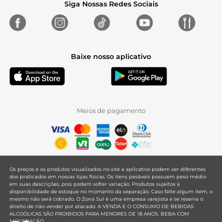
Siga Nossas Redes Sociais
Baixe nosso aplicativo
Meios de pagamento
Os preços e os produtos visualizados no site e aplicativo podem ser diferentes
dos praticados em nossas lojas físicas. Os itens pesáveis possuem peso médio
em suas descrições, pois podem sofrer variação. Produtos sujeitos à
disponibilidade de estoque no momento da separação. Caso falte algum item, o
mesmo não será cobrado. O Zona Sul é uma empresa varejista e se reserva o
direito de não vender por atacado. A VENDA E O CONSUMO DE BEBIDAS
ALCOÓLICAS SÃO PROIBIDOS PARA MENORES DE 18 ANOS. BEBA COM
MODERAÇÃO.