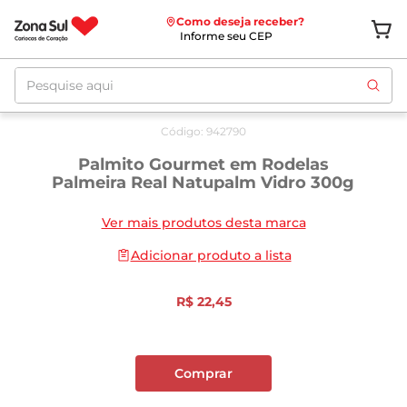
Como deseja receber?
Informe seu CEP
Pesquise aqui
Código
:
942790
Palmito Gourmet em Rodelas
Palmeira Real Natupalm Vidro 300g
Ver mais produtos desta marca
Adicionar produto a lista
R$
22
,
45
Comprar