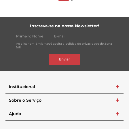
Inscreva-se na nossa Newsletter!
Ao clicar em Enviar você aceita a
política de privacidade do Zona
Sul
Enviar
Institucional
+
Sobre o Serviço
+
Ajuda
+