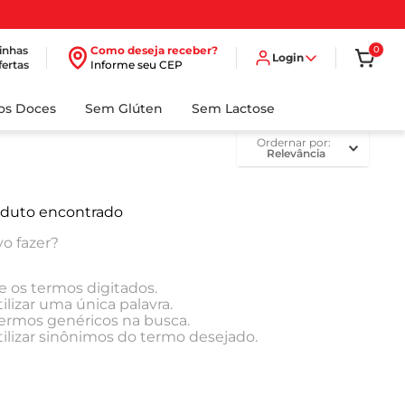
inhas
Como deseja receber?
0
Login
fertas
Informe seu CEP
dos Doces
Sem Glúten
Sem Lactose
ordernar por
Relevância
duto encontrado
o fazer?
e os termos digitados.
ilizar uma única palavra.
 termos genéricos na busca.
tilizar sinônimos do termo desejado.