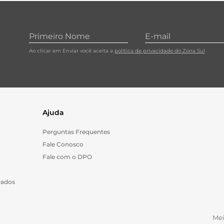
10
º
cebola
Ao clicar em Enviar você aceita a
política de privacidade do Zona Sul
Ajuda
Perguntas Frequentes
Fale Conosco
Fale com o DPO
Dados
Me