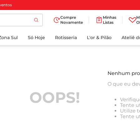
ventos
Compre
Minhas
M
Novamente
Listas
O
TERMOS MAIS
Zona Sul
Só Hoje
BUSCADOS
Rotisseria
L'or & Pilão
Ateliê 
1
º
cafe
2
º
papel higienico
3
º
iogurte
Nenhum pro
4
º
manteiga
O que eu dev
5
º
azeite
OOPS!
Verifiqu
6
º
biscoito
Tente ut
Utilize
7
º
detergente
Tente u
8
º
leite
9
º
chocolate