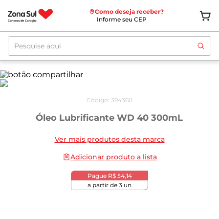
Como deseja receber?
Informe seu CEP
Pesquise aqui
Código
:
394360
Óleo Lubrificante WD 40 300mL
Ver mais produtos desta marca
Adicionar produto a lista
Pague
R$ 54,14
a partir de
3
un