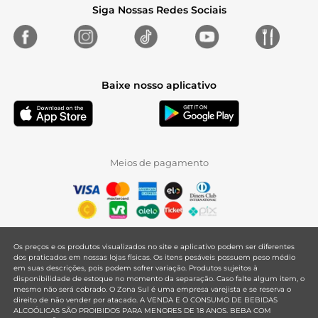
Siga Nossas Redes Sociais
Baixe nosso aplicativo
Meios de pagamento
Os preços e os produtos visualizados no site e aplicativo podem ser diferentes
dos praticados em nossas lojas físicas. Os itens pesáveis possuem peso médio
em suas descrições, pois podem sofrer variação. Produtos sujeitos à
disponibilidade de estoque no momento da separação. Caso falte algum item, o
mesmo não será cobrado. O Zona Sul é uma empresa varejista e se reserva o
direito de não vender por atacado. A VENDA E O CONSUMO DE BEBIDAS
ALCOÓLICAS SÃO PROIBIDOS PARA MENORES DE 18 ANOS. BEBA COM