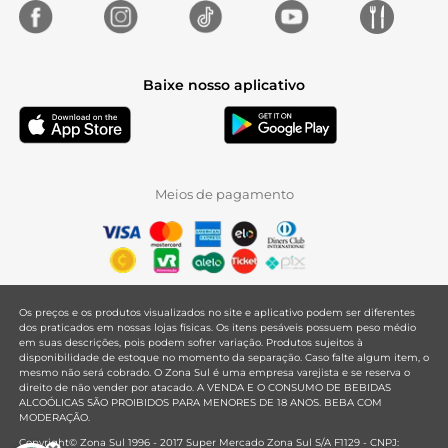
Baixe nosso aplicativo
Meios de pagamento
Os preços e os produtos visualizados no site e aplicativo podem ser diferentes
dos praticados em nossas lojas físicas. Os itens pesáveis possuem peso médio
em suas descrições, pois podem sofrer variação. Produtos sujeitos à
disponibilidade de estoque no momento da separação. Caso falte algum item, o
mesmo não será cobrado. O Zona Sul é uma empresa varejista e se reserva o
direito de não vender por atacado. A VENDA E O CONSUMO DE BEBIDAS
ALCOÓLICAS SÃO PROIBIDOS PARA MENORES DE 18 ANOS. BEBA COM
MODERAÇÃO.
Copyright© Zona Sul 1996 - 2017 Super Mercado Zona Sul S/A F1129 - CNPJ: