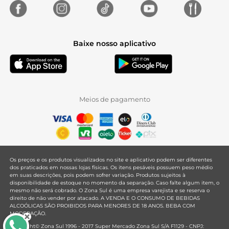
Baixe nosso aplicativo
Meios de pagamento
Os preços e os produtos visualizados no site e aplicativo podem ser diferentes
dos praticados em nossas lojas físicas. Os itens pesáveis possuem peso médio
em suas descrições, pois podem sofrer variação. Produtos sujeitos à
disponibilidade de estoque no momento da separação. Caso falte algum item, o
mesmo não será cobrado. O Zona Sul é uma empresa varejista e se reserva o
direito de não vender por atacado. A VENDA E O CONSUMO DE BEBIDAS
ALCOÓLICAS SÃO PROIBIDOS PARA MENORES DE 18 ANOS. BEBA COM
MODERAÇÃO.
Copyright© Zona Sul 1996 - 2017 Super Mercado Zona Sul S/A F1129 - CNPJ: