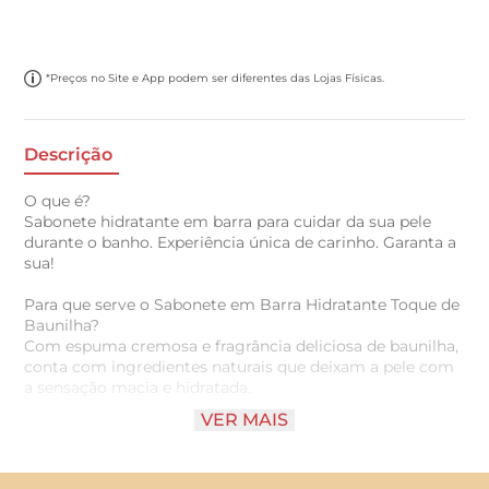
*Preços no Site e App podem ser diferentes das Lojas Físicas.
Descrição
O que é?
Sabonete hidratante em barra para cuidar da sua pele
durante o banho. Experiência única de carinho. Garanta a
sua!
Para que serve o Sabonete em Barra Hidratante Toque de
Baunilha?
Com espuma cremosa e fragrância deliciosa de baunilha,
conta com ingredientes naturais que deixam a pele com
a sensação macia e hidratada.
VER MAIS
Benefícios e diferenciais
- Com hidratante
- Fragrância suave de baunilha.