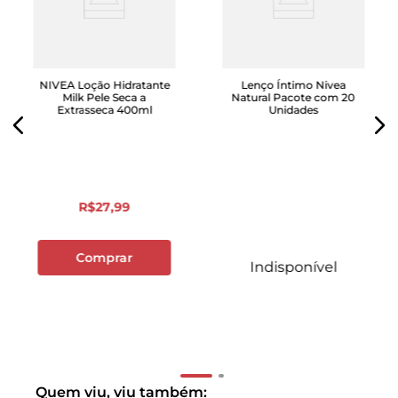
NIVEA Loção Hidratante
Lenço Íntimo Nivea
Milk Pele Seca a
Natural Pacote com 20
Extrasseca 400ml
Unidades
R$
27
,
99
Comprar
Indisponível
Quem viu, viu também: