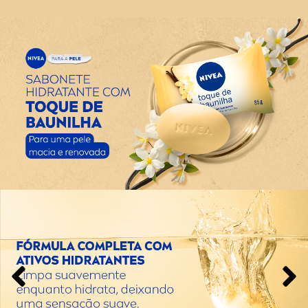
- Com glicerina
- Dermatologicamente testado
Como usar o Sabonete em Barra Nivea Toque de
Baunilha?
Massageie suavemente na pele molhada até formar
espuma. Enxágue com água em abundância.
Uma unidade de embalagem contém 85g