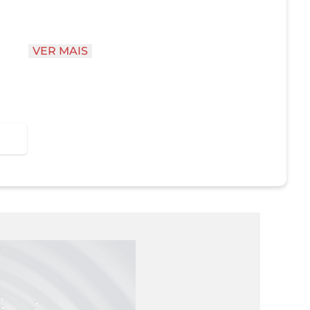
VER MAIS
tado
arra Nivea Leite?
pele molhada até formar espuma. Enxágue com
em contém 85g