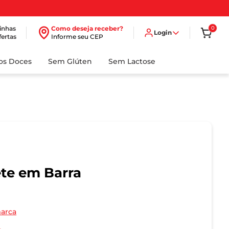
inhas
Como deseja receber?
0
Login
fertas
Informe seu CEP
dos Doces
Sem Glúten
Sem Lactose
te em Barra
marca