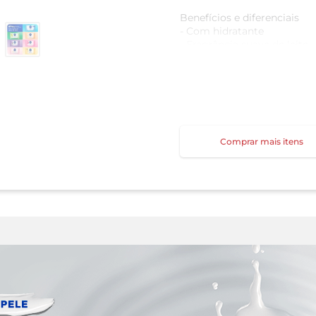
Benefícios e diferenciais
- Com hidratante
- Fragrância suave de leite
- Com glicerina
- Dermatologicamente tes
Como usar o Sabonete em B
Massageie suavemente na 
água em abundância.
Comprar mais itens
Uma unidade de embalag