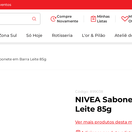
ventos
Compre
Minhas
M
Novamente
Listas
O
TERMOS MAIS
Zona Sul
Só Hoje
BUSCADOS
Rotisseria
L'or & Pilão
Ateliê 
1
º
cafe
2
º
iogurte
onete em Barra Leite 85g
3
º
papel higienico
4
º
manteiga
5
º
azeite
Código
:
899038
6
º
detergente
NIVEA Sabone
7
º
leite
Leite 85g
8
º
biscoito
Ver mais produtos desta 
9
º
chocolate