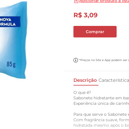
Adicionar produto a list
10
º
carne moida
R$
3
,
09
Comprar
*Preços no Site e App podem ser di
Descrição
Característic
O que é?
Sabonete hidratante em bar
Experiência única de carinh
Para que serve o Sabonete 
Com fragrância suave, fo
hidratada mesmo após o b