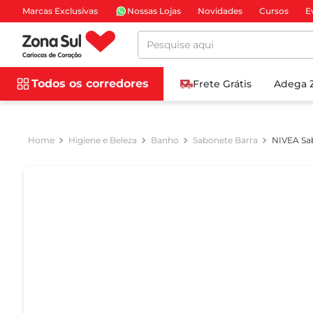
Marcas Exclusivas
Nossas Lojas
Novidades
Cursos
E
Pesquise aqui
Todos os corredores
Frete Grátis
Adega 
Higiene e Beleza
Banho
Sabonete Barra
NIVEA Sab