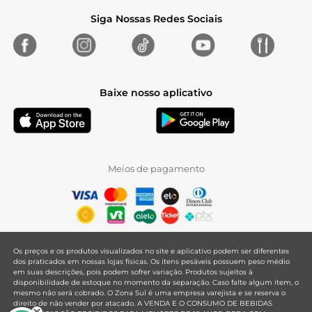
Siga Nossas Redes Sociais
Baixe nosso aplicativo
Meios de pagamento
Os preços e os produtos visualizados no site e aplicativo podem ser diferentes
dos praticados em nossas lojas físicas. Os itens pesáveis possuem peso médio
em suas descrições, pois podem sofrer variação. Produtos sujeitos à
disponibilidade de estoque no momento da separação. Caso falte algum item, o
mesmo não será cobrado. O Zona Sul é uma empresa varejista e se reserva o
direito de não vender por atacado. A VENDA E O CONSUMO DE BEBIDAS