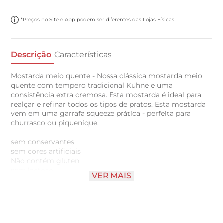
*Preços no Site e App podem ser diferentes das Lojas Físicas.
Descrição
Características
Mostarda meio quente - Nossa clássica mostarda meio
quente com tempero tradicional Kühne e uma
consistência extra cremosa. Esta mostarda é ideal para
realçar e refinar todos os tipos de pratos. Esta mostarda
vem em uma garrafa squeeze prática - perfeita para
churrasco ou piquenique.
sem conservantes
sem cores artificiais
Não contém gluten
sem lactose
VER MAIS
vegetariano
vegano
sem intensificadores de sabor