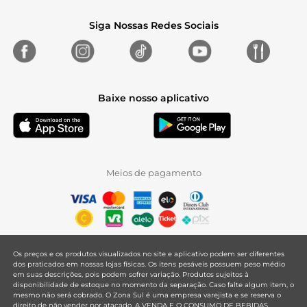
Siga Nossas Redes Sociais
Baixe nosso aplicativo
Meios de pagamento
Os preços e os produtos visualizados no site e aplicativo podem ser diferentes
dos praticados em nossas lojas físicas. Os itens pesáveis possuem peso médio
em suas descrições, pois podem sofrer variação. Produtos sujeitos à
disponibilidade de estoque no momento da separação. Caso falte algum item, o
mesmo não será cobrado. O Zona Sul é uma empresa varejista e se reserva o
direito de não vender por atacado. A VENDA E O CONSUMO DE BEBIDAS