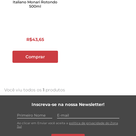
Italiano Monari Rotondo
500ml
R$
43
,
65
Comprar
Você viu todos os
1
produtos
Inscreva-se na nossa Newsletter!
Ao clicar em Enviar você aceita a
política de privacidade do Zona
Sul