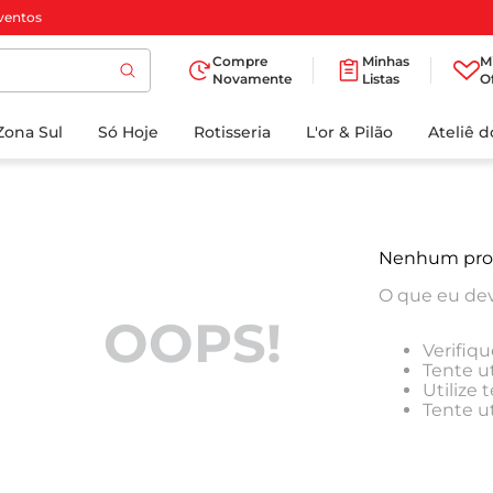
ventos
Compre
Minhas
M
Novamente
Listas
O
TERMOS MAIS
Zona Sul
Só Hoje
BUSCADOS
Rotisseria
L'or & Pilão
Ateliê 
1
º
cafe
2
º
papel higienico
3
º
manteiga
Nenhum pro
4
º
iogurte
O que eu dev
5
º
detergente
OOPS!
Verifiqu
6
º
azeite
Tente ut
Utilize
7
º
leite
Tente u
8
º
biscoito
9
º
chocolate