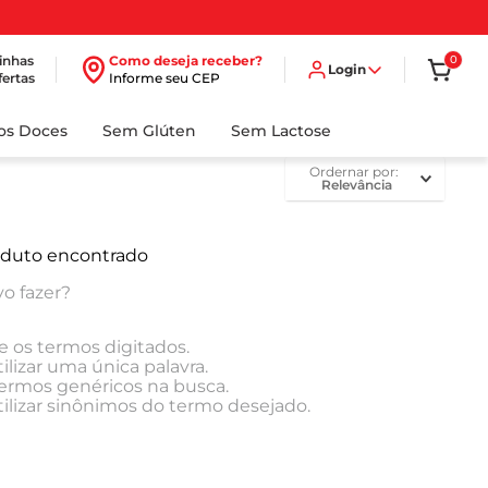
inhas
Como deseja receber?
0
Login
fertas
Informe seu CEP
dos Doces
Sem Glúten
Sem Lactose
ordernar por
Relevância
duto encontrado
o fazer?
e os termos digitados.
ilizar uma única palavra.
 termos genéricos na busca.
tilizar sinônimos do termo desejado.