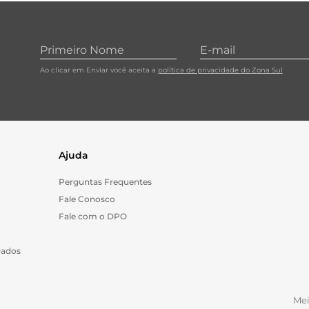
10
º
papel toalha
Ao clicar em Enviar você aceita a
política de privacidade do Zona Sul
Ajuda
Perguntas Frequentes
Fale Conosco
Fale com o DPO
Dados
Me