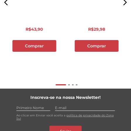
R$
43
,
90
R$
29
,
98
Comprar
Comprar
Inscreva-se na nossa Newsletter!
Ao clicar em Enviar você aceita a
política de privacidade do Zona
Sul