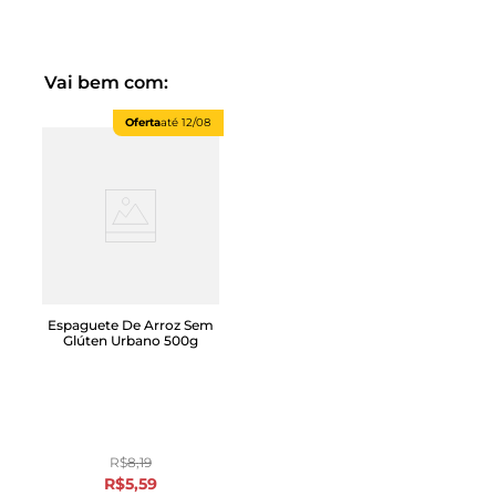
Vai bem com:
Oferta
até
12/08
Espaguete De Arroz Sem
Glúten Urbano 500g
R$
8
,
19
R$
5
,
59