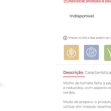
Adicionar produto a list
10
º
papel toalha
Indisponível
*Preços no Site e App podem ser di
Descrição
Característic
Molho de tomate feito a part
e reduzidos, com aspecto e
verdes.
Modo de preparo: o produto
utilizar em massas, lasanhas