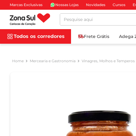
Marcas Exclusivas
Nossas Lojas
Novidades
Cursos
E
Pesquise aqui
Todos os corredores
Frete Grátis
Adega 
Mercearia e Gastronomia
Vinagres, Molhos e Temperos