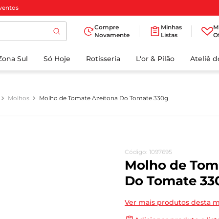
ventos
Compre
Minhas
M
Novamente
Listas
O
TERMOS MAIS
Zona Sul
Só Hoje
BUSCADOS
Rotisseria
L'or & Pilão
Ateliê 
1
º
cafe
2
º
papel higienico
Molhos
Molho de Tomate Azeitona Do Tomate 330g
3
º
manteiga
4
º
iogurte
5
º
detergente
Código
:
1097695
6
º
azeite
Molho de Tom
7
º
leite
Do Tomate 33
8
º
biscoito
Ver mais produtos desta 
9
º
chocolate