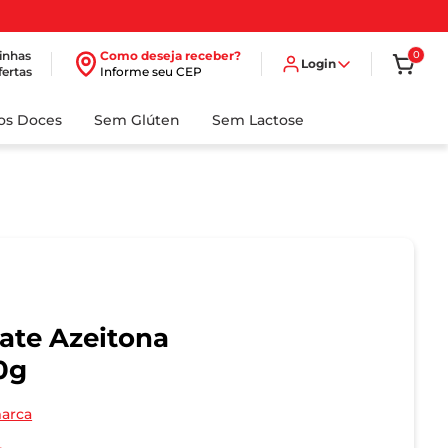
inhas
Como deseja receber?
0
Login
fertas
Informe seu CEP
dos Doces
Sem Glúten
Sem Lactose
ate Azeitona
0g
marca