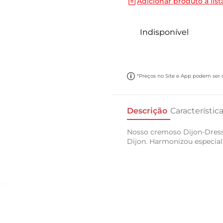
Adicionar produto a list
10
º
papel toalha
Indisponível
*Preços no Site e App podem ser di
Descrição
Característic
Nosso cremoso Dijon-Dress
Dijon. Harmonizou especial