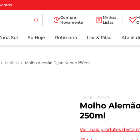
ventos
Compre
Minhas
M
Novamente
Listas
O
TERMOS MAIS
Zona Sul
Só Hoje
BUSCADOS
Rotisseria
L'or & Pilão
Ateliê 
1
º
cafe
2
º
papel higienico
Molhos
Molho Alemão Dijon Kuhne 250ml
3
º
manteiga
4
º
iogurte
5
º
detergente
Código
:
1094378
6
º
azeite
Molho Alemão
7
º
leite
250ml
8
º
biscoito
Ver mais produtos desta 
9
º
chocolate