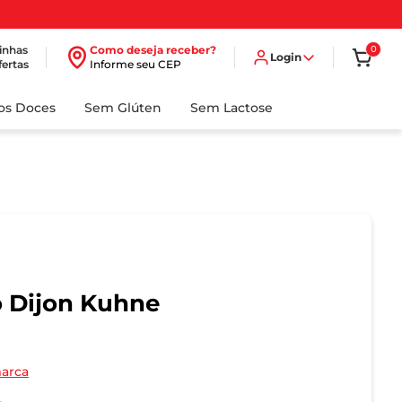
inhas
Como deseja receber?
0
Login
fertas
Informe seu CEP
dos Doces
Sem Glúten
Sem Lactose
 Dijon Kuhne
marca