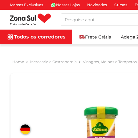
Marcas Exclusivas
Nossas Lojas
Novidades
Cursos
E
Pesquise aqui
Todos os corredores
Frete Grátis
Adega 
Mercearia e Gastronomia
Vinagres, Molhos e Temperos