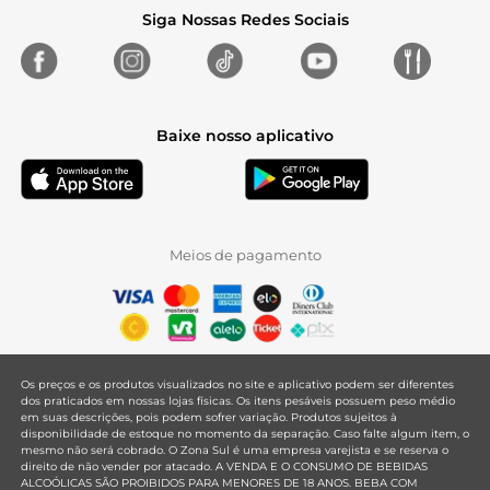
Siga Nossas Redes Sociais
Baixe nosso aplicativo
Meios de pagamento
Os preços e os produtos visualizados no site e aplicativo podem ser diferentes
dos praticados em nossas lojas físicas. Os itens pesáveis possuem peso médio
em suas descrições, pois podem sofrer variação. Produtos sujeitos à
disponibilidade de estoque no momento da separação. Caso falte algum item, o
mesmo não será cobrado. O Zona Sul é uma empresa varejista e se reserva o
direito de não vender por atacado. A VENDA E O CONSUMO DE BEBIDAS
ALCOÓLICAS SÃO PROIBIDOS PARA MENORES DE 18 ANOS. BEBA COM