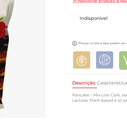
Adicionar produto a list
10
º
papel toalha
Indisponível
*Preços no Site e App podem ser di
Descrição
Característic
Pancake – Mix Low Carb, se
Lactose. Plant-based e só p