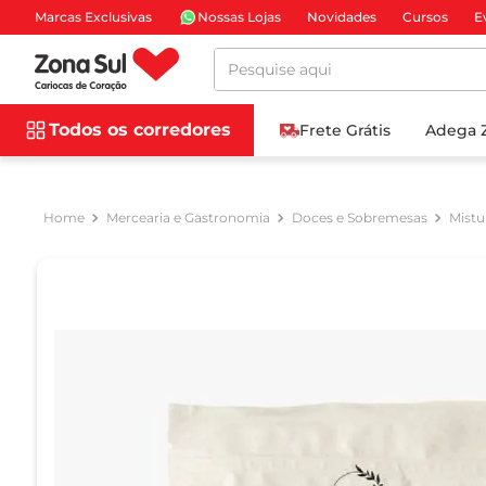
Marcas Exclusivas
Nossas Lojas
Novidades
Cursos
E
Pesquise aqui
Todos os corredores
Frete Grátis
Adega 
Mercearia e Gastronomia
Doces e Sobremesas
Mistu