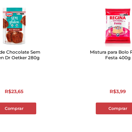
 de Chocolate Sem
Mistura para Bolo 
en Dr Oetker 280g
Festa 400g
R$
23
,
65
R$
3
,
99
Comprar
Comprar