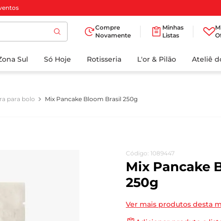
ventos
Compre
Minhas
M
Novamente
Listas
O
TERMOS MAIS
Zona Sul
Só Hoje
BUSCADOS
Rotisseria
L'or & Pilão
Ateliê 
1
º
cafe
2
º
papel higienico
ra para bolo
Mix Pancake Bloom Brasil 250g
3
º
manteiga
4
º
iogurte
5
º
detergente
Código
:
1089447
6
º
azeite
Mix Pancake B
7
º
leite
250g
8
º
biscoito
Ver mais produtos desta 
9
º
chocolate