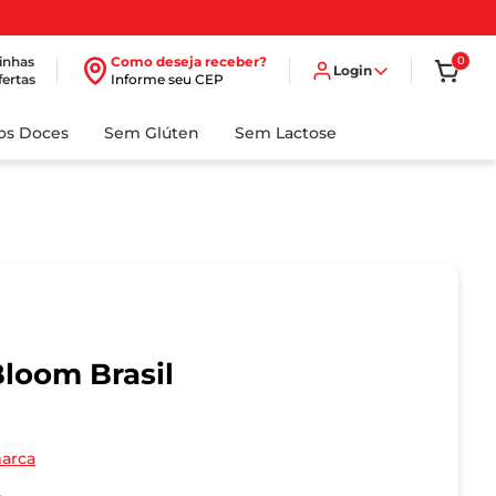
inhas
Como deseja receber?
0
Login
fertas
Informe seu CEP
dos Doces
Sem Glúten
Sem Lactose
loom Brasil
marca