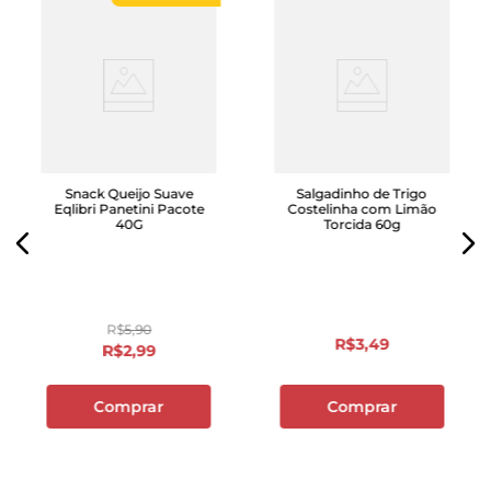
Snack Queijo Suave
Salgadinho de Trigo
Eqlibri Panetini Pacote
Costelinha com Limão
40G
Torcida 60g
R$
5
,
90
R$
3
,
49
R$
2
,
99
Comprar
Comprar