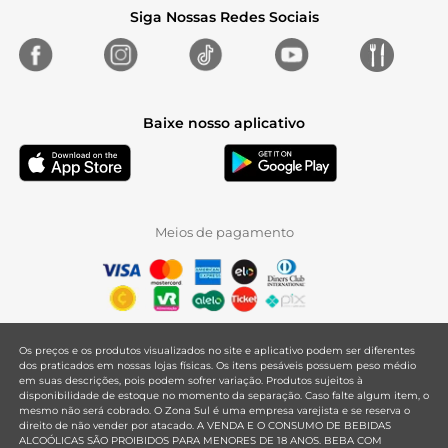
Siga Nossas Redes Sociais
Baixe nosso aplicativo
Meios de pagamento
Os preços e os produtos visualizados no site e aplicativo podem ser diferentes
dos praticados em nossas lojas físicas. Os itens pesáveis possuem peso médio
em suas descrições, pois podem sofrer variação. Produtos sujeitos à
disponibilidade de estoque no momento da separação. Caso falte algum item, o
mesmo não será cobrado. O Zona Sul é uma empresa varejista e se reserva o
direito de não vender por atacado. A VENDA E O CONSUMO DE BEBIDAS
ALCOÓLICAS SÃO PROIBIDOS PARA MENORES DE 18 ANOS. BEBA COM